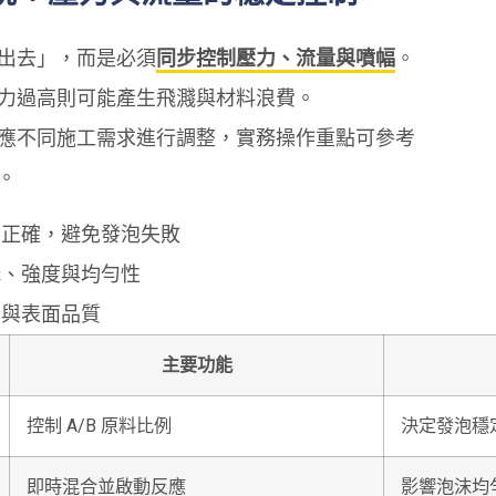
出去」，而是必須
同步控制壓力、流量與噴幅
。
力過高則可能產生飛濺與材料浪費。
應不同施工需求進行調整，實務操作重點可參考
。
例正確，避免發泡失敗
構、強度與均勻性
率與表面品質
主要功能
控制 A/B 原料比例
決定發泡穩
即時混合並啟動反應
影響泡沫均