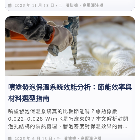
司」，幫助你成功選購最適合的噴塗機。
2025 年 11 月 18 日
噴塗機、高壓灌注機
•
噴塗發泡保溫系統效能分析：節能效率與
材料選型指南
噴塗發泡保溫系統真的比較節能嗎？導熱係數
0.022–0.028 W/m·K是怎麼來的？本文解析封閉
泡孔結構的隔熱機理、發泡密度對保溫效果的實務
影響，並比較傳統保溫材料，幫你判斷什麼場景適
2025 年 6 月 18 日
噴塗機、高壓灌注機
•