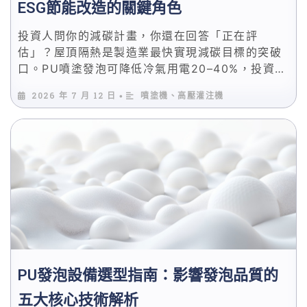
ESG節能改造的關鍵角色
投資人問你的減碳計畫，你還在回答「正在評
估」？屋頂隔熱是製造業最快實現減碳目標的突破
口。PU噴塗發泡可降低冷氣用電20–40%，投資回
收期僅2–3年。本文附投報率試算與ESG報告量化
2026 年 7 月 12 日
噴塗機、高壓灌注機
•
數據呈現方法。
PU發泡設備選型指南：影響發泡品質的
五大核心技術解析