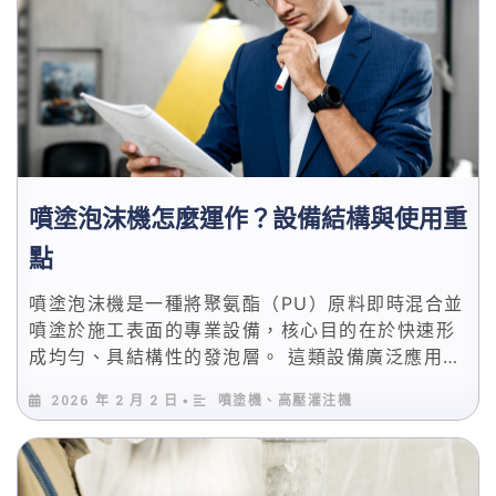
心差異，協助你判斷什麼情況下可以「簡單用」、
什麼情況下必須「導入系統級設備」，避免選錯方
案造成後續隱性成本。
噴塗泡沫機怎麼運作？設備結構與使用重
點
噴塗泡沫機是一種將聚氨酯（PU）原料即時混合並
噴塗於施工表面的專業設備，核心目的在於快速形
成均勻、具結構性的發泡層。 這類設備廣泛應用於
建築保溫、工業防護、設備隔熱與特殊結構填充工
2026 年 2 月 2 日
噴塗機、高壓灌注機
•
程，是現代 PU 噴塗施工不可或缺的關鍵角色。 對
於工程端與設備選型者而言，真正影響施工品質的
從來不是「能不能噴」，而是設備如何混合、如何
控制壓力與溫度，以及是否能穩定輸出一致的發泡