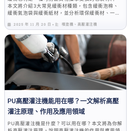
本文將介紹3大常見緩衝材種類，包含緩衝泡棉、
緩衝氣泡袋與緩衝紙材，並分析環保緩衝材、一般
緩衝材的優缺點，最後為你解答緩衝材料的原料、
2025 年 11 月 20 日
噴塗機、高壓灌注機
•
設備及緩衝包材哪裡買。
PU高壓灌注機能用在哪？一文解析高壓
灌注原理、作用及應用領域
PU高壓灌注機是什麼？可以用在哪？本文將為你解
析高壓灌注原理，說明高壓灌注機的作用與應用領