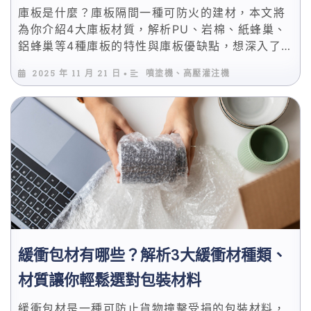
庫板是什麼？庫板隔間一種可防火的建材，本文將
為你介紹4大庫板材質，解析PU、岩棉、紙蜂巢、
鋁蜂巢等4種庫板的特性與庫板優缺點，想深入了
解庫板價格與庫板製程推薦廠商名單的人看這篇就
2025 年 11 月 21 日
噴塗機、高壓灌注機
•
對了！
緩衝包材有哪些？解析3大緩衝材種類、
材質讓你輕鬆選對包裝材料
緩衝包材是一種可防止貨物撞擊受損的包裝材料，