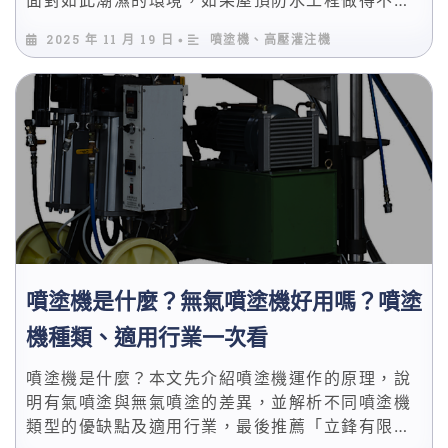
完善，一旦遇到颱風和梅雨鋒面，家中的天花板勢
2025 年 11 月 19 日
噴塗機、高壓灌注機
•
必會開始漏水、長壁癌，長期下來不僅會造成建築
養護成本增加，也容易對身體健康造成不良影響。
噴塗機是什麼？無氣噴塗機好用嗎？噴塗
機種類、適用行業一次看
噴塗機是什麼？本文先介紹噴塗機運作的原理，說
明有氣噴塗與無氣噴塗的差異，並解析不同噴塗機
類型的優缺點及適用行業，最後推薦「立鋒有限公