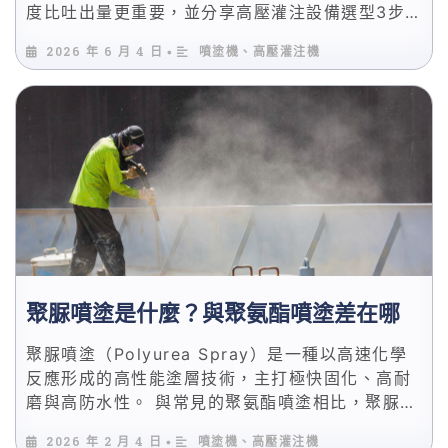
度比吐出量更重要，並分享高壓灌注設備選型3步
驟，讓你的良品率從85%提升到95%以上。
2026 年 6 月 4 日
噴塗機、高壓灌注機
•
聚脲噴塗是什麼？與聚氨酯噴塗差在哪
聚脲噴塗（Polyurea Spray）是一種以高速化學
反應形成的高性能塗層技術，主打極快固化、高耐
磨與高防水性。 與常見的聚氨酯噴塗相比，聚脲並
非單純「升級版 PU」，而是材料反應機制、設備
2026 年 2 月 4 日
噴塗機、高壓灌注機
•