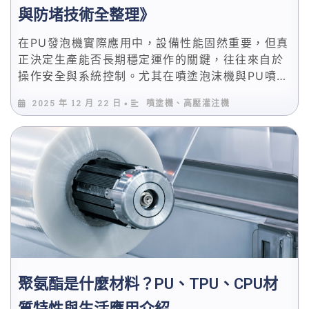
與防堵技術全整理》
在PU發泡機實際應用中，設備性能固然重要，但真
正決定生產能否長期穩定運作的關鍵，往往來自於
操作安全與系統控制。尤其在噴塗泡沫機與PU噴塗
發泡作業現場，高壓、化學反應與即時固化同時進
2025 年 12 月 22 日
噴塗機、高壓灌注機
•
行，任何一個環節失控，都可能造成品質異常甚至
安全風險。 本篇將以工程實務角度，系統性整理噴
塗泡沫機操作安全中最常被忽略、卻最關鍵的三大
核心議題：壓力控制、溫度管理與防堵技術，協助
專業使用者在提升產能的同時，也能有效降低設備
風險。 避免因壓力異常導致噴頭回彈與混合失衡
降低溫控不穩造成反應過快或未完全發泡 透過防堵
設計減少停機清洗與耗材損耗
聚氨酯是什麼材料？PU、TPU、CPU材
質特性與生活應用介紹