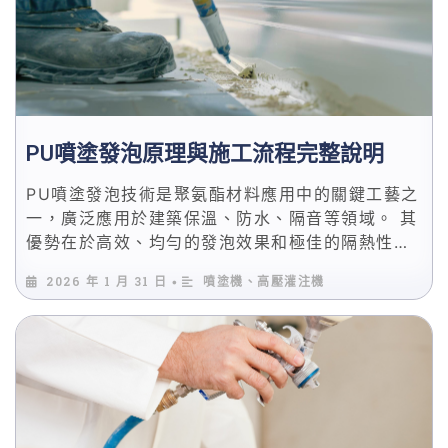
氨酯噴塗發泡保溫技術成為了更受青睞的選擇。本
文將深入介紹該技術的原理，並幫助您了解如何根
據實際需求選擇最合適的保溫方案。
PU噴塗發泡原理與施工流程完整說明
PU噴塗發泡技術是聚氨酯材料應用中的關鍵工藝之
一，廣泛應用於建築保溫、防水、隔音等領域。 其
優勢在於高效、均勻的發泡效果和極佳的隔熱性
能。通過專業設備，將聚氨酯原料噴塗到各種表面
2026 年 1 月 31 日
噴塗機、高壓灌注機
•
上，進行即時發泡，形成結構穩定且具有高性能的
保護層。 在這篇文章中，我們將詳細介紹PU噴塗
發泡的基本原理、施工流程及其應用場景，幫助專
業人士了解如何選擇適合的設備，並提高施工效
率。本文將從發泡技術選型、施工要求等方面，幫
助讀者更清晰地選擇合適的PU噴塗設備。