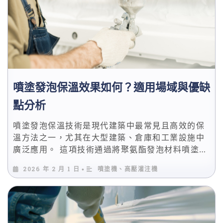
品質。 本篇將從實務角度出發，說明噴塗泡沫機的
運作原理、核心結構，以及使用時最容易被忽略的
關鍵重點
噴塗發泡保溫效果如何？適用場域與優缺
點分析
噴塗發泡保溫技術是現代建築中最常見且高效的保
溫方法之一，尤其在大型建築、倉庫和工業設施中
廣泛應用。 這項技術通過將聚氨酯發泡材料噴塗到
建築結構表面，形成一層均勻的泡沫層，不僅能提
2026 年 2 月 1 日
噴塗機、高壓灌注機
•
供極佳的隔熱效果，還能有效減少能源消耗，提升
結構穩定性。這篇文章將探討噴塗發泡保溫的工作
原理、應用場景、優缺點，以及如何根據不同需求
選擇合適的設備。 隨著環保意識的提升，建築領域
對於能效和可持續發展的要求越來越高，這使得聚