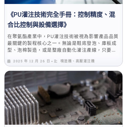
《PU灌注技術完全手冊：控制精度、混
合比控制與設備選擇》
在聚氨酯產業中，PU灌注技術被視為影響產品品質
最關鍵的製程核心之一。無論是鞋底發泡、庫板成
型、泡棉製造，或是整廠自動化灌注產線，只要灌
注精度、混合比例與設備穩定性其中一項出現偏
2025 年 12 月 26 日
噴塗機、高壓灌注機
•
差，最終都將直接反映在產品一致性與良率上。 本
篇將以PU發泡機與聚氨酯灌注設備為核心，系統性
解析灌注工藝的控制邏輯、實務操作關鍵與設備選
型重點，協助工程端與採購端做出更精準的決策。