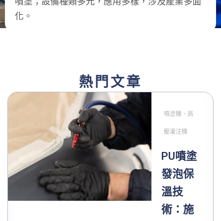
噴塗；設備種類多元，應用多樣，涉及產業多面
化。
熱門文章
噴塗機、高
壓灌注機
PU噴塗
發泡保
溫技
術：施