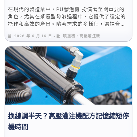
在現代的製造業中，PU發泡機 扮演著至關重要的
角色，尤其在聚氨酯發泡過程中，它提供了穩定的
操作和高效的產出。隨著需求的多樣化，選擇合適
的PU發泡機不僅能提升生產效率，還能有效控制成
2026 年 6 月 16 日
噴塗機、高壓灌注機
•
本與品質。本文將詳細解析影響PU發泡品質的五大
核心技術，幫助您選擇最適合的設備。
換線調半天？高壓灌注機配方記憶縮短停
機時間