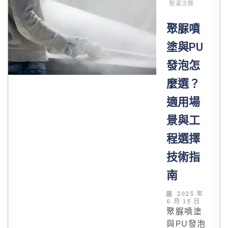
影響最終
壓灌注機
保溫效
聚脲噴
果。本文
提供標準
塗與PU
施工流
發泡怎
程、現場
常見問題
麼選？
排除指
適用場
南，以及
溫度、壓
景與工
力、混合
程選擇
比的參數
控制要
技術指
點，附設
南
備選型建
議。
2025 年
6 月 15 日
聚脲噴塗
與PU發泡