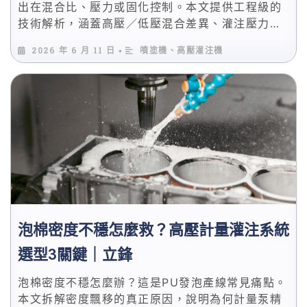
出在混合比、壓力或固化控制。本文提供工程級的
技術解析，涵蓋高壓／低壓混合差異、灌注壓力設
定、模溫與催化劑配比，附硬質泡棉、軟質泡棉、
2026 年 6 月 11 日
噴塗機、高壓灌注機
•
自成皮的參數對照表。
泡棉密度不穩怎麼救？高壓計量灌注系統
選型3關鍵｜立鋒
泡棉密度不穩怎麼辦？這是PU發泡產線常見痛點。
本文拆解密度飄移的真正原因，說明為何計量泵精