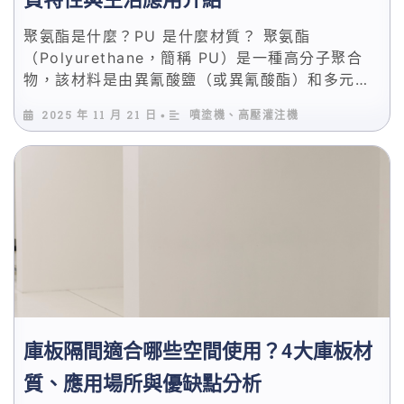
聚氨酯是什麼？PU 是什麼材質？ 聚氨酯
（Polyurethane，簡稱 PU）是一種高分子聚合
物，該材料是由異氰酸鹽（或異氰酸酯）和多元醇
通過化學反應合成，它擁有多樣的物理結構，因此
2025 年 11 月 21 日
噴塗機、高壓灌注機
•
能呈現出不同的形態，例如泡棉、彈性體、流體塗
料等。
庫板隔間適合哪些空間使用？4大庫板材
質、應用場所與優缺點分析