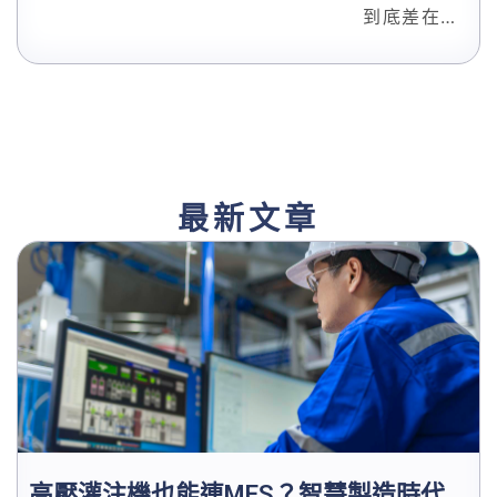
到底差在
哪？一個
強調耐候
防護，一
個專注保
溫隔熱，
根本不是
競爭關
最新文章
係。本文
拆解兩種
材料的技
術特性與
適用場
景，並說
明什麼情
況下應該
兩者並
用，幫你
高壓灌注機也能連MES？智慧製造時代
選對材料