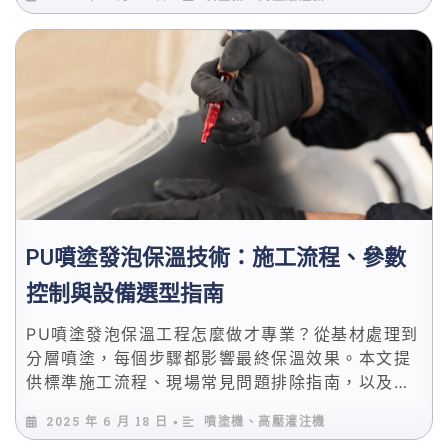
合用噴塗發泡。
PU噴塗發泡保溫技術：施工流程、參數
控制與設備選型指南
PU噴塗發泡保溫工程怎麼做才專業？從基材處理到
分層噴塗，每個步驟都影響最終保溫效果。本文提
供標準施工流程、現場常見問題排除指南，以及溫
度、壓力、混合比的參數控制要點，附設備選型建
2025 年 6 月 18 日
噴塗機、高壓灌注機
•
議。