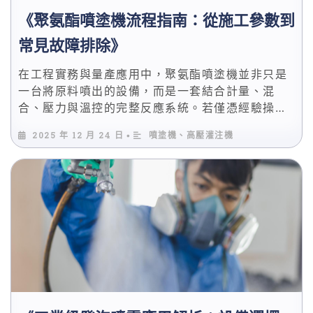
《聚氨酯噴塗機流程指南：從施工參數到
常見故障排除》
在工程實務與量產應用中，聚氨酯噴塗機並非只是
一台將原料噴出的設備，而是一套結合計量、混
合、壓力與溫控的完整反應系統。若僅憑經驗操
作、忽略流程邏輯，即使設備等級再高，也難以長
2025 年 12 月 24 日
噴塗機、高壓灌注機
•
期維持穩定品質。 尤其在搭配PU發泡機進行PU噴
塗發泡與噴塗發泡保溫時，施工參數的設定順序與
調整方式，往往就是決定成敗的關鍵。本篇將以流
程導向的方式，逐步說明從施工前準備、噴塗執行
到故障排除的完整操作邏輯。 建立可複製的噴塗流
程，降低人為差異 理解參數背後的反應機制，避免
盲目調整 提前辨識常見故障徵兆，減少停機損失