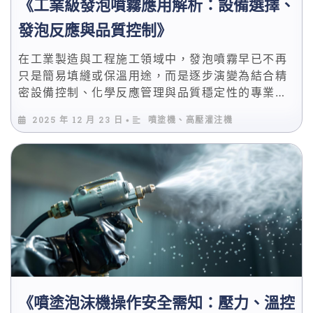
《工業級發泡噴霧應用解析：設備選擇、
發泡反應與品質控制》
在工業製造與工程施工領域中，發泡噴霧早已不再
只是簡易填縫或保溫用途，而是逐步演變為結合精
密設備控制、化學反應管理與品質穩定性的專業製
程。特別是在搭配PU發泡機使用時，其應用範圍已
2025 年 12 月 23 日
噴塗機、高壓灌注機
•
橫跨建材、冷鏈、設備防護與工業結構補強等多個
產業。 與一般市售單劑型產品不同，工業級聚氨酯
發泡噴霧通常仰賴雙液或多液型噴塗設備，透過精
準的比例、壓力與溫控設定，即時完成混合、反應
與成型，確保最終結構具備穩定的物理與化學性
能。 應用於噴塗發泡保溫，提升隔熱與氣密效果
搭配PU噴塗發泡，強化結構填充與支撐性 結合聚
脲噴塗，兼顧防水與耐候需求
《噴塗泡沫機操作安全需知：壓力、溫控