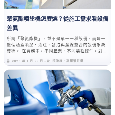
品質的灌注製程。這些知識將幫助專業人士在選擇
設備與設計生產線時做出更科學的決策。
聚氨酯噴塗機怎麼選？從施工需求看設備
差異
所謂「聚氨酯機」，並不是單一一種設備，而是一
整個涵蓋噴塗、灌注、發泡與產線整合的設備系統
總稱。 在實務中，不同產業、不同製程條件，對
PU 設備的需求差異極大，若僅以名稱或價格判斷
2026 年 1 月 29 日
噴塗機、高壓灌注機
•
設備類型，往往會導致製程不穩、良率下降，甚至
後續改機成本暴增。 從工程角度來看，聚氨酯設備
的差異核心在於「原料型態、混合方式與反應控制
能力」。 例如單液與雙液系統在反應控制邏輯上完
全不同，噴塗型與灌注型設備在壓力、溫控與混合
頭設計上也存在結構性差異。 這正是為什麼專業設
備評估，必須回到製程本身，而非僅比較型號。 本
文將以「PU …