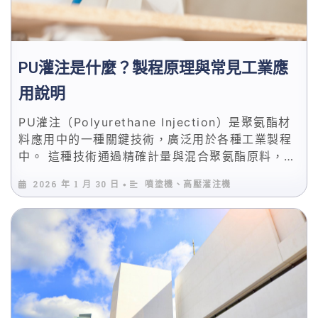
PU灌注是什麼？製程原理與常見工業應
用說明
PU灌注（Polyurethane Injection）是聚氨酯材
料應用中的一種關鍵技術，廣泛用於各種工業製程
中。 這種技術通過精確計量與混合聚氨酯原料，將
其注入模具中，通過化學反應形成所需的材料特
2026 年 1 月 30 日
噴塗機、高壓灌注機
•
性。無論是建築保溫、鞋材成型、還是高強度工程
塑料製造，PU灌注技術在每個領域中都有廣泛的應
用。 聚氨酯灌注製程需要對混合比、反應時間、溫
度控制等因素進行精確控制，這些變量將直接影響
到最終產品的質量和性能。選擇合適的設備與設
置，是確保製程穩定、產品一致性的關鍵。 在本篇
文章中，我們將深入探討PU灌注技術的原理與實際
應用，並介紹如何選擇合適的設備來達成高效、高