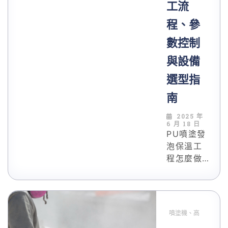
工流
程、參
數控制
與設備
選型指
南
2025 年
6 月 18 日
PU噴塗發
泡保溫工
程怎麼做
才專業？
從基材處
理到分層
噴塗，每
噴塗機、高
個步驟都