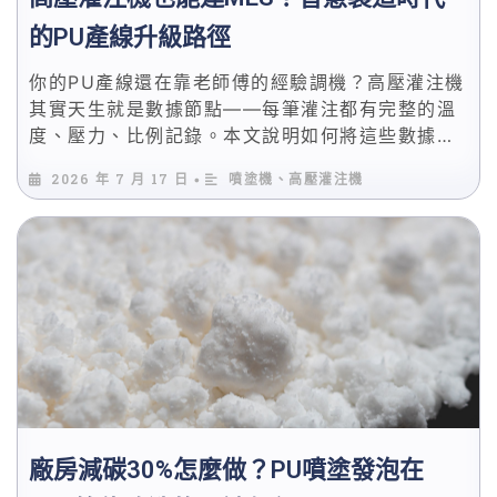
與設備。
的PU產線升級路徑
你的PU產線還在靠老師傅的經驗調機？高壓灌注機
其實天生就是數據節點——每筆灌注都有完整的溫
度、壓力、比例記錄。本文說明如何將這些數據接
上MES系統，實現預防性維護、品質預警與遠端診
2026 年 7 月 17 日
噴塗機、高壓灌注機
•
斷。
廠房減碳30%怎麼做？PU噴塗發泡在