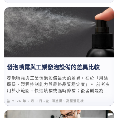
要求與應用場景都完全不同的一條技術路線。 對於
需要防水、防蝕、耐衝擊或快速施工的工業與工程
應用而言，是否選擇聚脲噴塗，關鍵不在價格，而
在於使用情境是否真的需要聚脲的性能等級。
發泡噴霧與工業發泡設備的差異比較
發泡噴霧與工業發泡設備最大的差異，在於「用途
層級、製程控制能力與最終品質穩定度」。 前者多
用於小範圍、快速填補或臨時修補；後者則是為了
長時間量產、結構穩定與工程級品質而設計。 若你
2026 年 2 月 3 日
噴塗機、高壓灌注機
•
正在評估 PU 發泡相關應用，這兩者的差異會直接
影響成本、風險與成品一致性。 本文將從工程與製
程角度，系統性比較發泡噴霧與工業發泡設備的核