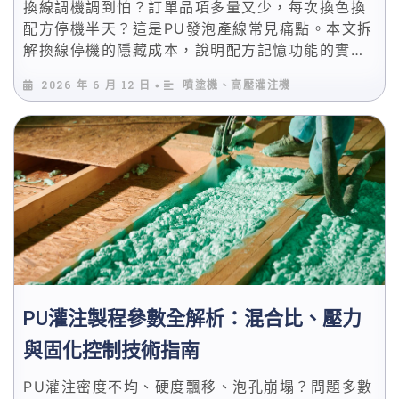
換線調機調到怕？訂單品項多量又少，每次換色換
配方停機半天？這是PU發泡產線常見痛點。本文拆
解換線停機的隱藏成本，說明配方記憶功能的實際
價值，並分享高壓灌注機人機介面選型重點，讓換
2026 年 6 月 12 日
噴塗機、高壓灌注機
•
線從半天變10分鐘。
PU灌注製程參數全解析：混合比、壓力
與固化控制技術指南
PU灌注密度不均、硬度飄移、泡孔崩塌？問題多數