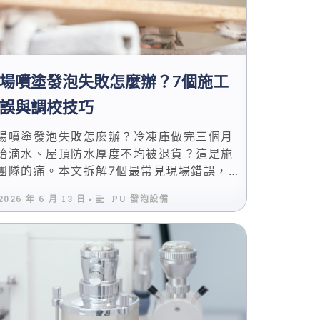
場噴塗發泡失敗怎麼辦？7個施工
誤與調校技巧
場噴塗發泡失敗怎麼辦？冷凍庫做完三個月
始滴水、屋頂防水厚度不均被退貨？這是施
團隊的痛。本文拆解7個最常見現場錯誤，
厚度控制到冬季施工參數，提供可立即執行
2026 年 6 月 13 日
PU 發泡設備
•
調校技巧與自我檢查清單。