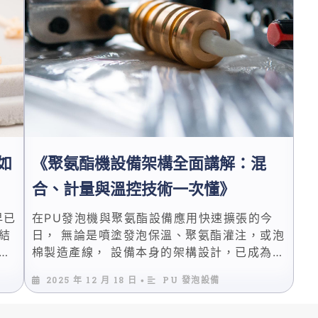
計
與連續式或間歇式生產線。 設備選型是否正
運
設備
確，將直接影響產品良率與長期營運成本。 本
與
。
文將以工程與實務角度，系統性解析聚氨酯發
度
泡機的運作原理、關鍵製程設計與主要產業應
用
用， 並結合 …
如
《聚氨酯機設備架構全面講解：混
合、計量與溫控技術一次懂》
早已
在PU發泡機與聚氨酯設備應用快速擴張的今
結
日， 無論是噴塗發泡保溫、聚氨酯灌注，或泡
鍵
棉製造產線， 設備本身的架構設計，已成為決
噴塗
定品質穩定性與產能效率的核心關鍵。 本篇將
2025 年 12 月 18 日
PU 發泡設備
•
只要
以工程角度，完整解析聚氨酯機設備的三大核
臨
心系統： 混合、計量與溫控，協助專業人士在