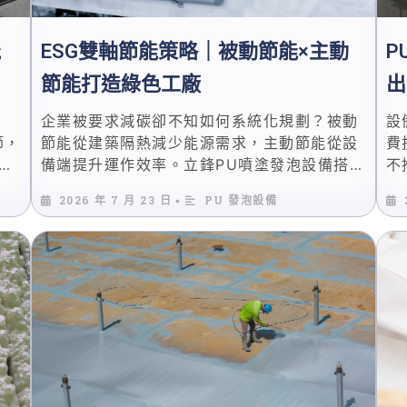
能
ESG雙軸節能策略｜被動節能×主動
P
節能打造綠色工廠
出
企業被要求減碳卻不知如何系統化規劃？被動
設
節，
節能從建築隔熱減少能源需求，主動節能從設
費
的
備端提升運作效率。立鋒PU噴塗發泡設備搭配
不
能
艾麥迦減碳三寶，雙軸並進達成1+1>2減碳效
架
2026 年 7 月 23 日
PU 發泡設備
•
益。
斷