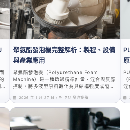
U
聚氨酯發泡機完整解析：製程、設備
P
與產業應用
原
而
聚氨酯發泡機（Polyurethane Foam
P
的
Machine）是一種透過精準計量、混合與反應
（
同製
控制，將多液型原料轉化為具結構強度或隔熱
混
僅以
性能之發泡材料的工業設備。 在現代製造業
保
2026 年 1 月 27 日
PU 發泡設備
•
不
中，聚氨酯發泡機不只是單一設備，而是串聯
續
製程穩定性、產品一致性與產線效率的關鍵核
不
原
心。 從建築噴塗發泡保溫、冷凍冷藏庫板，到
持
如單
鞋底、床墊、工業零組件灌注成型， 聚氨酯發
正
噴
泡設備的應用橫跨高低密度發泡、軟硬質材料
於