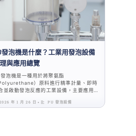
U發泡機是什麼？工業用發泡設備
理與應用總覽
U發泡機是一種用於將聚氨酯
Polyurethane）原料進行精準計量、即時
合並啟動發泡反應的工業設備，主要應用於
溫、結構填充、鞋材、泡棉、庫板與各類連
2026 年 1 月 26 日
PU 發泡設備
•
生產線。 在工業場景中，PU發泡機的價值
在「能不能發泡」，而在於是否能長時間維
混合比例穩定性、反應可控與品質一致，這
是專業設備與簡易發泡工具的根本差異。 對
評估設備的專業人士而言，理解PU發泡機的