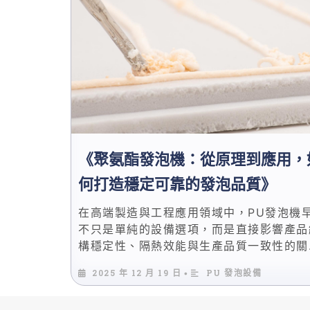
塗型與灌注型設備在壓力、溫控與混合頭設
上也存在結構性差異。 這正是為什麼專業
評估，必須回到製程本身，而非僅比較型號
本文將以「PU …
《聚氨酯發泡機：從原理到應用，
何打造穩定可靠的發泡品質》
在高端製造與工程應用領域中，PU發泡機
不只是單純的設備選項，而是直接影響產品
構穩定性、隔熱效能與生產品質一致性的關
核心。無論是聚氨酯灌注、PU噴塗發泡、
2025 年 12 月 19 日
PU 發泡設備
•
發泡保溫，甚至到自動化灌注PU生產線，
發泡品質不穩定，後端所有加工流程都將面