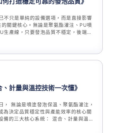
如何打造穩定可靠的發泡品質》
早已不只是單純的設備選項，而是直接影響
性的關鍵核心。無論是聚氨酯灌注、PU噴
PU生產線，只要發泡品質不穩定，後端所
景，協助企業在選型與導入階段就能避開常
製的發泡品質。同時，也會結合實務經驗，
說明為何越來越多專業廠商選擇與 立鋒有限公司 合作，建構高可靠度的PU設備系統。
合、計量與溫控技術一次懂》
日， 無論是噴塗發泡保溫、聚氨酯灌注，
成為決定品質穩定性與產能效率的核心關
出真正符合長期效益的判斷。