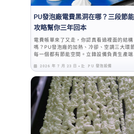
PU發泡廠電費黑洞在哪？三段節
攻略幫你三年回本
電費帳單來了又走，你認真看過裡面的結構
嗎？PU發泡廠的加熱、冷卻、空調三大環
每一個都有節能空間。立鋒設備負責生產端
精準溫控，艾麥迦減碳三寶負責系統端的效
2026 年 7 月 23 日
PU 發泡設備
•
提升。本文提供可落地的三段節能攻略。