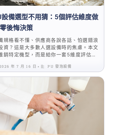
U設備選型不用猜：5個評估維度做
零後悔決策
備規格看不懂、供應商各說各話、怕選錯浪
投資？這是大多數人選設備時的焦慮。本文
推銷特定機型，而是給你一套5維度評估框
+綜合評分矩陣，讓你依自身條件客觀判
2026 年 7 月 16 日
PU 發泡設備
•
，選出真正適合的設備。