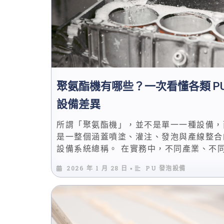
聚氨酯機有哪些？一次看懂各類 P
設備差異
所謂「聚氨酯機」，並不是單一一種設備，
是一整個涵蓋噴塗、灌注、發泡與產線整合
設備系統總稱。 在實務中，不同產業、不
程條件，對 PU 設備的需求差異極大，若
2026 年 1 月 28 日
PU 發泡設備
•
名稱或價格判斷設備類型，往往會導致製程
穩、良率下降，甚至後續改機成本暴增。 從工
程角度來看，聚氨酯設備的差異核心在於「
料型態、混合方式與反應控制能力」。 例
液與雙液系統在反應控制邏輯上完全不同，