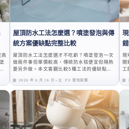
低
屋頂防水工法怎麼選？噴塗發泡與傳
現
統方案優缺點完整比較
錯
度高
屋頂防水工法怎麼選才不吃虧？噴塗發泡一次
現
塗
做兩件事但單價較高，傳統防水毯便宜但隔熱
開
鋒
要另外做。本文客觀比較5種工法的優缺點、
工
清
適用場景與長期成本，附完整對照表，幫你選
從
2026 年 6 月 16 日
PU 發泡設備
•
最適合的方案。
的