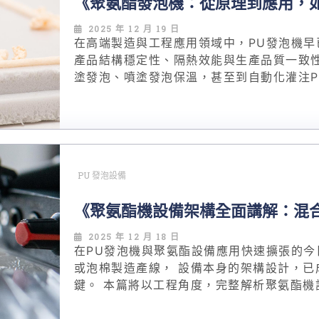
《聚氨酯發泡機：從原理到應用，
2025 年 12 月 19 日
在高端製造與工程應用領域中，PU發泡機
產品結構穩定性、隔熱效能與生產品質一致
塗發泡、噴塗發泡保溫，甚至到自動化灌注
有加工流程都將面臨返工與成本風險。 本篇文章將以專業工程角度，完整解析聚氨酯
發泡機的工作原理、設備結構與實際應用場
見錯誤，真正打造長期穩定、可量產、可複
PU 發泡設備
《聚氨酯機設備架構全面講解：混
2025 年 12 月 18 日
在PU發泡機與聚氨酯設備應用快速擴張的今
或泡棉製造產線， 設備本身的架構設計，已
鍵。 本篇將以工程角度，完整解析聚氨酯機設備的三大核心系統： 混合、計量與溫
控，協助專業人士在選型與規劃產線時， 做