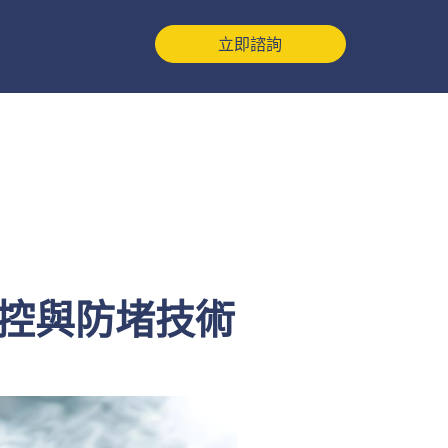
立即諮詢
控與防堵技術