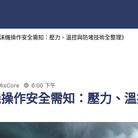
沫機操作安全需知：壓力、溫控與防堵技術全整理》
ixCore
6:00 下午
機操作安全需知：壓力、溫