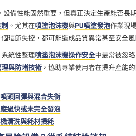
，設備性能固然重要，但真正決定生產能否長
控制
。尤其在
噴塗泡沫機
與
PU噴塗發泡
作業現
一個環節失控，都可能造成品質異常甚至安全風
，系統性整理
噴塗泡沫機操作安全
中最常被忽略
管理與防堵技術
，協助專業使用者在提升產能的
致
噴頭回彈與混合失衡
反應過快或未完全發泡
停機清洗與耗材損耗