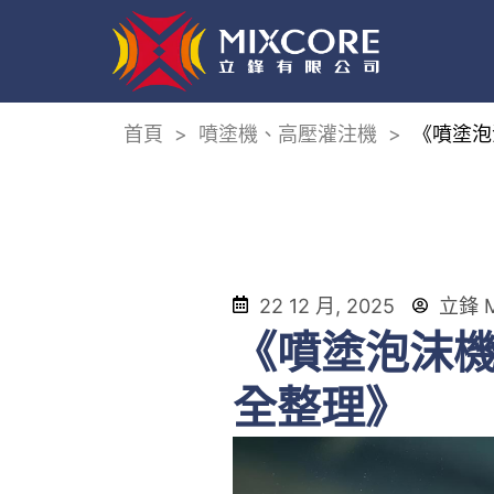
首頁
>
噴塗機、高壓灌注機
>
《噴塗泡
22 12 月, 2025
立鋒 M
《噴塗泡沫
全整理》