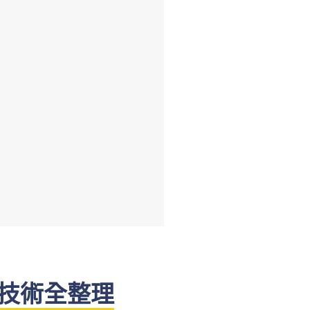
技術全整理