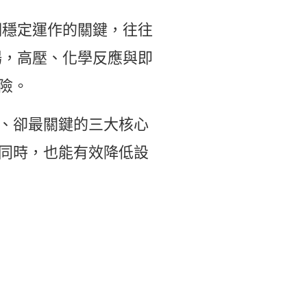
期穩定運作的關鍵，往往
場，高壓、化學反應與即
險。
、卻最關鍵的三大核心
同時，也能有效降低設