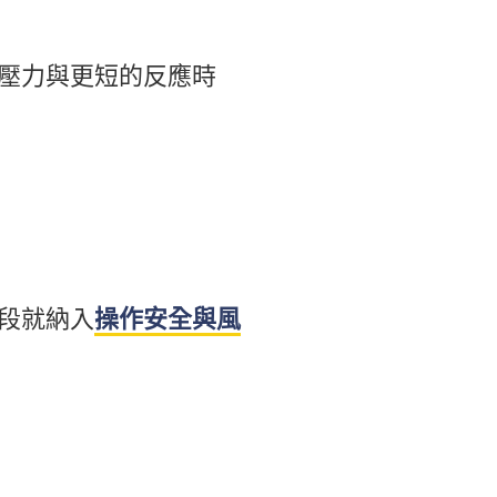
壓力與更短的反應時
段就納入
操作安全與風