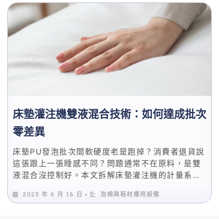
床墊灌注機雙液混合技術：如何達成批次
零差異
床墊PU發泡批次間軟硬度老是跑掉？消費者退貨說
這張跟上一張睡感不同？問題通常不在原料，是雙
液混合沒控制好。本文拆解床墊灌注機的計量系
統、混合均勻性與流量同步性的技術關鍵，幫你建
2025 年 6 月 16 日
泡棉與鞋材應用設備
•
立長期穩定的品質管理機制。