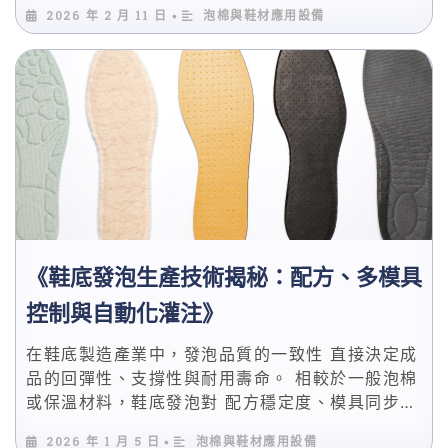
2026 年 2 月 11 日
泡棉與鞋材應用設備
•
穩定表現。因此，選擇合適的泡棉製造機，不只是
設備規格問題，更關係到整體產線效率與產品一致
性。 這篇文章從密度需求出發，說明不同密度泡棉
在設備配置上的差異。低密度泡棉強調發泡倍率與
孔隙均勻性，設備必須具備穩定的混合比例控制與
反應時間調整能力，才能避免氣孔不均或結構塌
陷；高密度泡棉則更重視壓力控制與計量精度，確
保材料比例準確，避免硬度不均或成型偏差。若泡
棉製造機無法精準掌握混合比與溫控參數，將直接
影響最終產品品質。 此外，文章也強調設備選型應
結合實際應用需求與產能規劃。不同產業如家具、
《鞋底發泡生產技術揭秘：配方、多模具
鞋材、工業零件或隔熱材料，對泡棉密度與穩定度
控制與自動化灌注》
要求皆不同。透過具備高精度計量系統、穩定壓力
輸出與反應控制功能的泡棉製造機，才能有效降低
在鞋底製造產業中，發泡品質的一致性 直接決定成
廢料率，提升生產一致性與成本效益。 在工業發泡
品的回彈性、支撐性與耐用壽命。 相較於一般泡棉
設備領域中，密度控制能力往往是設備性能的分水
或保溫材料，鞋底發泡對 配方穩定度、模具同步性
嶺。選對泡棉製造機，不僅能提升產品品質，更能
與灌注精度 的要求更為嚴苛，任何微小偏差都可能
讓整條產線運作更穩定，為企業建立長期競爭優
2026 年 1 月 5 日
泡棉與鞋材應用設備
•