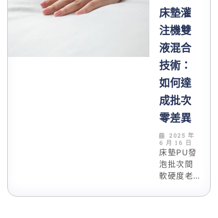
質。 即便
床墊灌
使用高品
質原料，
注機雙
若在PU發
液混合
泡機 …
技術：
如何達
成批次
零差異
2025 年
6 月 16 日
床墊PU發
泡批次間
軟硬度老
是跑掉？
消費者退
貨說這張