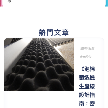
考
熱門文章
泡棉與鞋材
應用設備
《泡棉
製造機
生產線
設計指
南：密