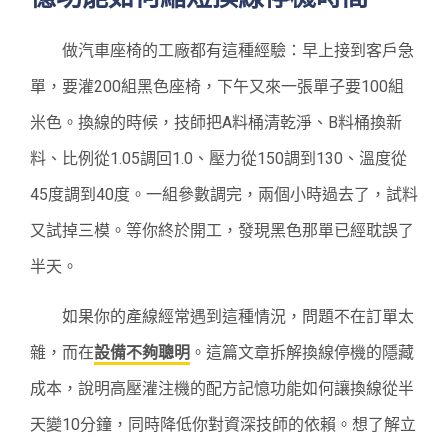
做汽車座椅的工廠都有這種經驗：早上接到客戶急
單，要灌200組黑色座椅，下午又來一張單子要100組
米色。換線的時候，技師把A料桶清乾淨、B料桶換新
料、比例從1.05調回1.0、壓力從150調到130、溫度從
45度調到40度。一組參數調完，兩個小時過去了，試料
又試掉三模。等你終於開工，發現黑色那單已經耽誤了
半天。
如果你的產線經常遇到這種情況，問題不在訂單太
雜，而在
設備不夠聰明
。這篇文章拆解換線停機的隱藏
成本，說明高壓灌注機的配方記憶功能如何讓換線從半
天變10分鐘，同時降低你對資深技師的依賴。想了解立