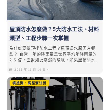
屋頂防水怎麼做？5大防水工法、材料
類型、工程步驟一次掌握
為什麼要做頂樓防水工程？屋頂漏水原因有哪
些？ 台灣一年的降雨量是世界平均年降雨量的
2.5 倍，面對如此潮濕的環境，如果屋頂防水工
程做得不夠完善，一旦遇到颱風和梅雨鋒面，家
2025 年 11 月 19 日
•
中的天花板勢必會開始漏水、長壁癌，長期下來
不僅會造成建築養護成本增加，也容易對身體健
噴塗機、高壓灌注機
康造成不良影響。