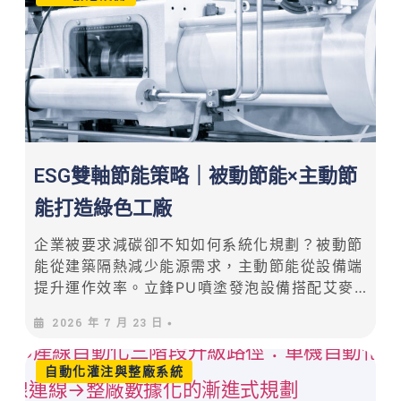
ESG雙軸節能策略｜被動節能×主動節
能打造綠色工廠
企業被要求減碳卻不知如何系統化規劃？被動節
能從建築隔熱減少能源需求，主動節能從設備端
提升運作效率。立鋒PU噴塗發泡設備搭配艾麥
迦減碳三寶，雙軸並進達成1+1>2減碳效益。
2026 年 7 月 23 日
•
自動化灌注與整廠系統