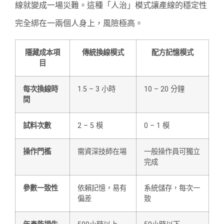
線就變成一場災難。這種「人治」模式讓產線的穩定性
完全綁在一兩個人身上，風險極高。
隱藏成本項
傳統換線模式
配方記憶模式
目
每次換線時
1.5 – 3 小時
10 – 20 分鐘
間
試料次數
2 – 5 模
0 – 1 模
操作門檻
需資深技師在場
一般操作員可獨立
完成
參數一致性
依賴記憶，易有
系統儲存，每次一
偏差
致