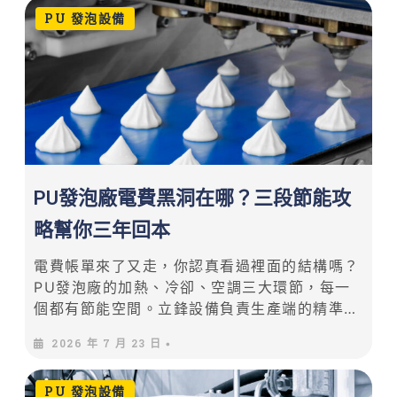
PU 發泡設備
PU發泡廠電費黑洞在哪？三段節能攻
略幫你三年回本
電費帳單來了又走，你認真看過裡面的結構嗎？
PU發泡廠的加熱、冷卻、空調三大環節，每一
個都有節能空間。立鋒設備負責生產端的精準溫
控，艾麥迦減碳三寶負責系統端的效能提升。本
2026 年 7 月 23 日
•
文提供可落地的三段節能攻略。
PU 發泡設備