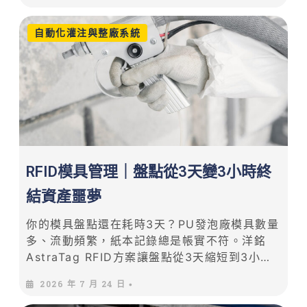
成從客訴到問題定位的全流程。
自動化灌注與整廠系統
RFID模具管理｜盤點從3天變3小時終
結資產噩夢
你的模具盤點還在耗時3天？PU發泡廠模具數量
多、流動頻繁，紙本記錄總是帳實不符。洋銘
AstraTag RFID方案讓盤點從3天縮短到3小
時，遠距掃描、批量識別、即時定位。本文帶你
2026 年 7 月 24 日
•
看傳統管理困難點與RFID數位化轉型完整路
徑。