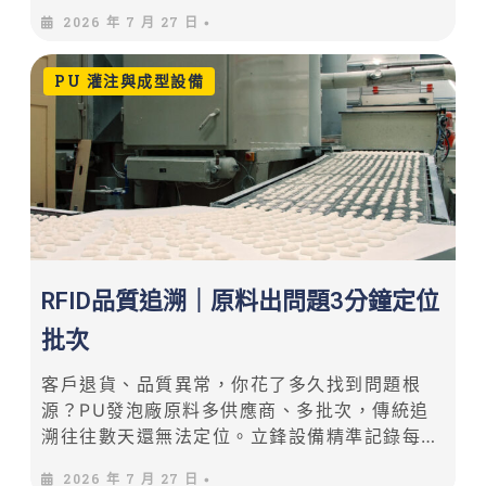
洋銘RFID補上資產數位化缺口。雙軸並進，三
2026 年 7 月 27 日
•
步驟完成全數位化轉型。
PU 灌注與成型設備
RFID品質追溯｜原料出問題3分鐘定位
批次
客戶退貨、品質異常，你花了多久找到問題根
源？PU發泡廠原料多供應商、多批次，傳統追
溯往往數天還無法定位。立鋒設備精準記錄每模
次生產數據，搭配洋銘RFID批次追溯，3分鐘完
2026 年 7 月 27 日
•