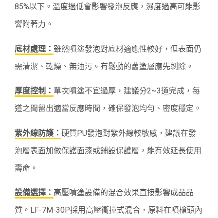
85%以下。溫度過低會影響發泡反應，濕度過高可能影
響附著力。
底材處理：
雖然噴塗發泡對底材適應性較好，但表面仍
需清潔、乾燥、無油污。有鬆動的舊塗層應先剝除。
厚度控制：
單次噴塗不宜過厚，建議分2~3道完成，每
道之間留出適當反應時間，確保發泡均勻、密度穩定。
紫外線防護：
硬質PU發泡對紫外線較敏感，建議在發
泡層表面加做保護面漆或鋪設保護層，能有效延長使用
壽命。
設備選擇：
高壓噴塗設備的混合效果直接影響成品品
質。LF-7M-30P採用高壓衝撞式混合，原料在噴槍頭內