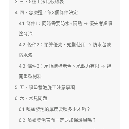
3
三、5種工法比較總表
4
四、怎麼選？依3個條件決定
4.1
條件1：同時需要防水+隔熱 → 優先考慮噴
塗發泡
4.2
條件2：預算優先、短期使用 → 防水毯或
防水漆
4.3
條件3：屋頂結構老舊、承載力有限 → 避
開重型材料
5
五、噴塗發泡施工注意事項
6
六、常見問題
6.1
噴塗發泡的厚度要噴多少才夠？
6.2
噴塗發泡表面一定要加保護層嗎？