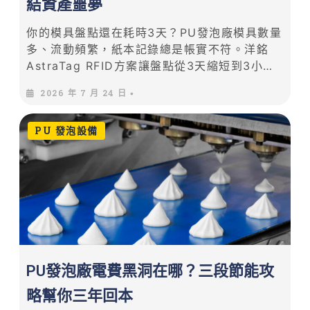
結資產噩夢
你的模具盤點還在耗時3天？PU發泡廠模具數量
多、流動頻繁，紙本記錄總是帳實不符。洋銘
AstraTag RFID方案讓盤點從3天縮短到3小
時，遠距掃描、批量識別、即時定位。本文帶你
2026 年 7 月 24 日
•
看傳統管理困難點與RFID數位化轉型完整路
徑。
PU 發泡設備
PU發泡廠電費黑洞在哪？三段節能攻
略幫你三年回本