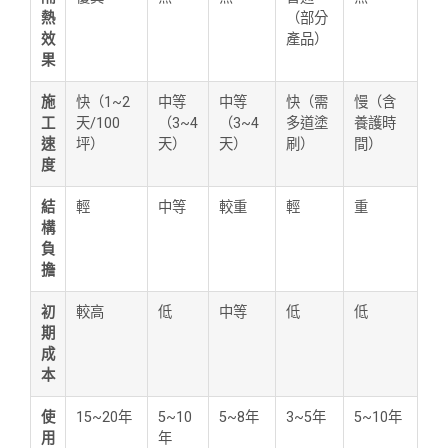
熱
（部分
效
產品）
果
施
快（1~2
中等
中等
快（需
慢（含
工
天/100
（3~4
（3~4
多道塗
養護時
速
坪）
天）
天）
刷）
間）
度
結
輕
中等
較重
輕
重
構
負
擔
初
較高
低
中等
低
低
期
成
本
使
15~20年
5~10
5~8年
3~5年
5~10年
用
年