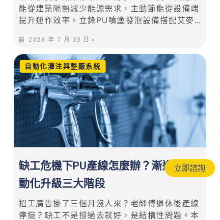
能從建築隔熱減少能源需求，主動節能從設備端
提升運作效率。立鋒PU噴塗發泡設備搭配艾麥
迦減碳三寶，雙軸並進達成1+1>2減碳效益。
2026 年 7 月 23 日
•
自動化灌注與整廠系統
缺工危機下PU產線怎麼辦？漸進式自
立即諮詢
動化升級三大階段
招工廣告掛了三個月沒人來？老師傅退休後產線
停擺？缺工不是撐過去就好，是結構性問題。本