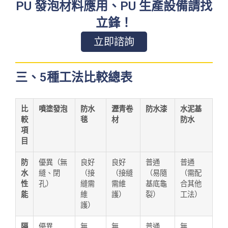
PU 發泡材料應用、PU 生產設備請找
立鋒！
立即諮詢
三、5種工法比較總表
比
噴塗發泡
防水
瀝青卷
防水漆
水泥基
較
毯
材
防水
項
目
防
優異（無
良好
良好
普通
普通
水
縫、閉
（接
（接縫
（易隨
（需配
性
孔）
縫需
需維
基底龜
合其他
能
維
護）
裂）
工法）
護）
隔
優異
無
無
普通
無