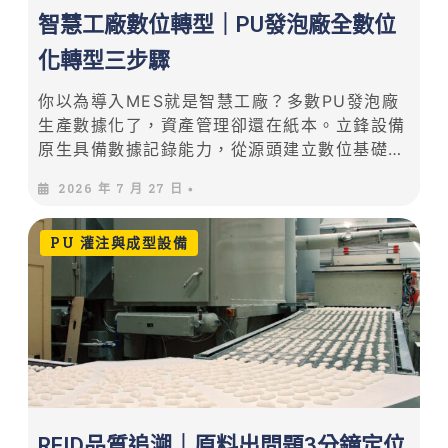
智慧工廠數位轉型｜PU發泡廠全數位
化轉型三步驟
你以為導入MES就是智慧工廠？多數PU發泡廠
生產數據化了，資產管理卻還在紙本。立鋒設備
原生具備數據記錄能力，從源頭建立數位基礎；
洋銘RFID補上資產數位化缺口。雙軸並進，三
2026 年 7 月 27 日
•
步驟完成全數位化轉型。
PU 灌注與成型設備
RFID品質追溯｜原料出問題3分鐘定位