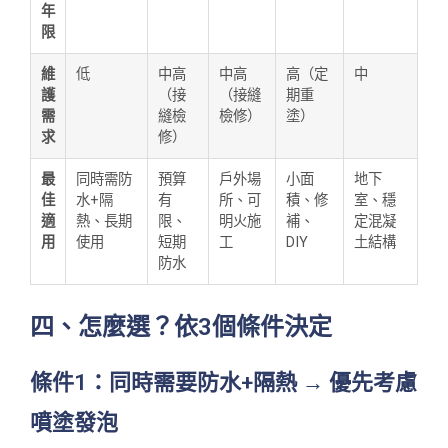
年
限
維
低
中高
中高
高（定
中
護
（接
（接縫
期重
需
縫檢
檢修）
塗）
求
修）
最
同時需防
預算
戶外場
小面
地下
佳
水+隔
有
所、可
積、修
室、穩
適
熱、長期
限、
明火施
補、
定混凝
用
使用
短期
工
DIY
土結構
防水
四、怎麼選？依3個條件決定
條件1：同時需要防水+隔熱 → 優先考慮
噴塗發泡