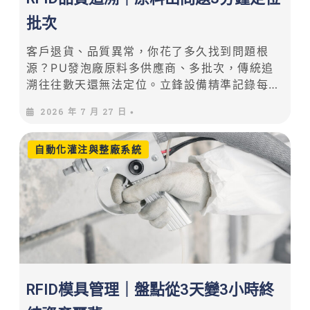
批次
客戶退貨、品質異常，你花了多久找到問題根
源？PU發泡廠原料多供應商、多批次，傳統追
溯往往數天還無法定位。立鋒設備精準記錄每模
次生產數據，搭配洋銘RFID批次追溯，3分鐘完
2026 年 7 月 27 日
•
成從客訴到問題定位的全流程。
自動化灌注與整廠系統
RFID模具管理｜盤點從3天變3小時終