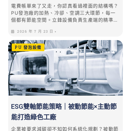
電費帳單來了又走，你認真看過裡面的結構嗎？
PU發泡廠的加熱、冷卻、空調三大環節，每一
個都有節能空間。立鋒設備負責生產端的精準溫
控，艾麥迦減碳三寶負責系統端的效能提升。本
2026 年 7 月 23 日
•
文提供可落地的三段節能攻略。
PU 發泡設備
ESG雙軸節能策略｜被動節能×主動節
能打造綠色工廠
企業被要求減碳卻不知如何系統化規劃？被動節