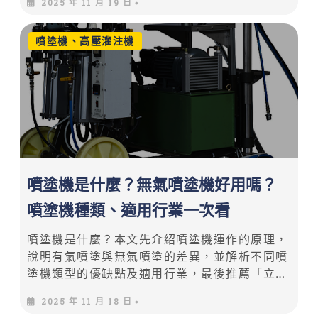
2025 年 11 月 19 日
•
中的天花板勢必會開始漏水、長壁癌，長期下來
不僅會造成建築養護成本增加，也容易對身體健
噴塗機、高壓灌注機
康造成不良影響。
噴塗機是什麼？無氣噴塗機好用嗎？
噴塗機種類、適用行業一次看
噴塗機是什麼？本文先介紹噴塗機運作的原理，
說明有氣噴塗與無氣噴塗的差異，並解析不同噴
塗機類型的優缺點及適用行業，最後推薦「立鋒
有限公司」，幫助你成功選購最適合的噴塗機。
2025 年 11 月 18 日
•