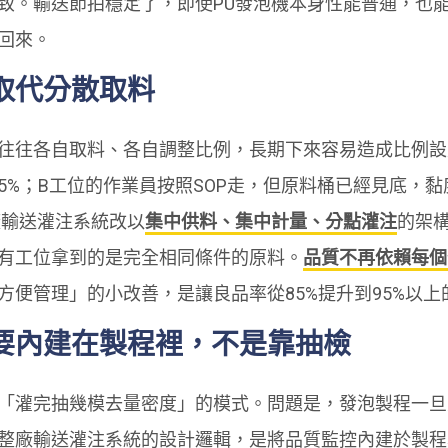
致。輸送節拍穩定了，即使PU發泡機本身性能普通，也
回來。
取代分散取料
往往各自取料、各自調整比例，長期下來容易造成比例設
5%；B工位的作業員按照SOP走，但原料桶已經見底，
廠輸送灌注系統改以
集中供料、集中計量、分點灌注
的架
有工位拿到的是完全相同條件的原料。
品質不再依賴每個
方便管理」的小改善，是讓良品率從85%提升到95%以
要內建在製程裡，不是靠抽檢
「灌完抽幾模去量密度」的模式。問題是，發泡製程一旦
整廠輸送灌注系統的設計邏輯，是將品質監控內建於製程