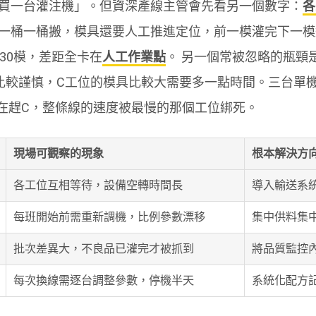
買一台灌注機」。但資深產線主管會先看另一個數字：
各
一桶一桶搬，模具還要人工推進定位，前一模灌完下一模
30模，差距全卡在
人工作業點
。 另一個常被忽略的瓶頸
比較謹慎，C工位的模具比較大需要多一點時間。三台單
B在趕C，整條線的速度被最慢的那個工位綁死。
現場可觀察的現象
根本解決方
各工位互相等待，設備空轉時間長
導入輸送系
每班開始前需重新調機，比例參數漂移
集中供料集
批次差異大，不良品已灌完才被抓到
將品質監控
每次換線需逐台調整參數，停機半天
系統化配方