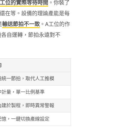
工位的實際等待時間
。你裝了
還在等。設備的理論產能是每
是
輸送節拍不一致
。A工位的作
機各自運轉，節拍永遠對不
向
統統一節拍，取代人工推模
中計量，單一比例基準
內建於製程，即時異常警報
記憶，一鍵切換產線設定