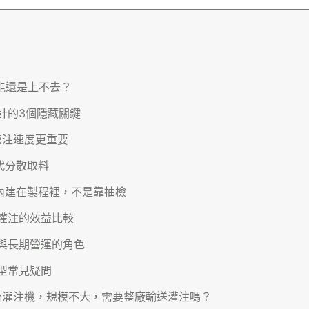
能還是上不去？
計的3個隱藏關鍵
灌注速度更重要
代分散取料
內建在製程裡，不是靠抽檢
灌注的效益比較
G與長期營運的角色
型常見疑問
台灌注機，規模不大，需要整廠輸送灌注嗎？