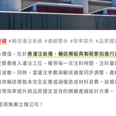
產線
#輸送灌注系統 #產線整合 #效率提升 #品質穩
心價值，在於
將灌注設備、輸送模組與製程節拍進行
定節奏進入灌注工位，確保每一次注料時間、注料量
質波動。同時，當灌注參數與輸送速度同步調整，產
過快輸送導致未完全反應或過慢造成材料浪費。這類
實現效率提升與品質穩定並存的關鍵產線設計方案。
造商推薦立鋒公司！